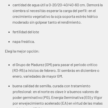
cantidad de
agua útil
a 0-20/20-40/40-60 cm. Demorá la
siembra si necesitás esperar la carga del perfil: en el
crecimiento vegetativo la soja soporta estrés hídrico
moderado sin golpear tanto el rendimiento.
fertilidad del lote
napa freática
.
Elegí la mejor opción:
el
Grupo de Madurez
(GM) para pasar el periodo crítico
(R3-R5) a inicios de febrero. Si sembrás en diciembre o
enero, variedades de mayor GM.
buena calidad de semilla, curada con tratamiento
profesional
: en el norte es clave ir a buenos valores de
poder germinativo (PG), Energía Germinativa (EG) y Vigor
por envejecimiento acelerado (EA) en virtud de las malas