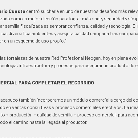
arío Cuesta
centró su charla en uno de nuestros desafíos más rele
lizada como la mejor elección para lograr más rinde, seguridad y sim
r semilla fiscalizada es sembrar confianza, calidad y tecnología. El
fica, diversifica ambientes y asegura calidad campaña tras campaña
ar en un esquema de uso propio.”
as fortalezas de nuestra Red Profesional Neogen, hoy en plena evol
cnología, infraestructura y procesos para asegurar un producto de e
MERCIAL PARA COMPLETAR EL RECORRIDO
 Chacabuco también incorporamos un módulo comercial a cargo del c
ado en ventas consultivas y procesos comerciales efectivos. La idea
to + producción + calidad de semilla + proceso comercial, para aco
todo el camino hasta la llegada al productor.