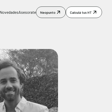
Novedades
Asesorate
Neopunto
Calculá tus HT