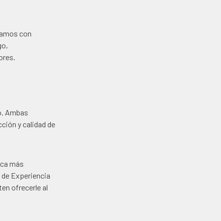
ezamos con
go,
ores.
co. Ambas
ción y calidad de
ica más
s de Experiencia
en ofrecerle al