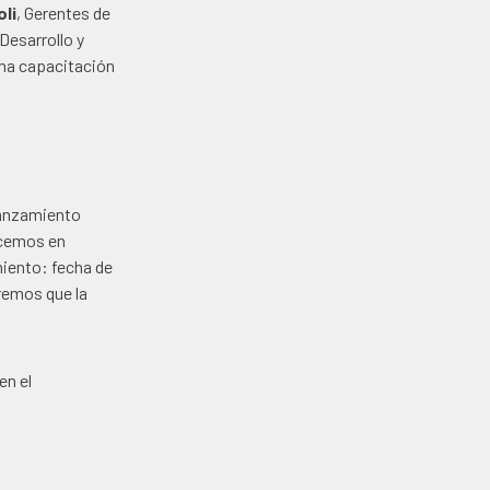
li
, Gerentes de
Desarrollo y
una capacitación
lanzamiento
acemos en
miento: fecha de
remos que la
en el