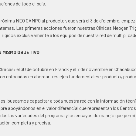
uciones de todo el país.
a próxima NEO CAMPO al productor, que será el 3 de diciembre, emp
nternas. L
as primeras acciones fueron nuestras Clínicas Neogen Tri
rigidos exclusivamente a los equipos de nuestra red de multiplicad
N MISMO OBJETIVO
línicas: el 30 de octubre en Franck y el 7 de noviembre en Chacabu
ron enfocadas en abordar tres ejes fundamentales: producto, produc
les, buscamos capacitar a toda nuestra red con la información técn
pre apoyándonos en el valor diferencial que representan los Centro
das las variedades del programa y los ensayos de manejo que permit
ación completa y precisa.