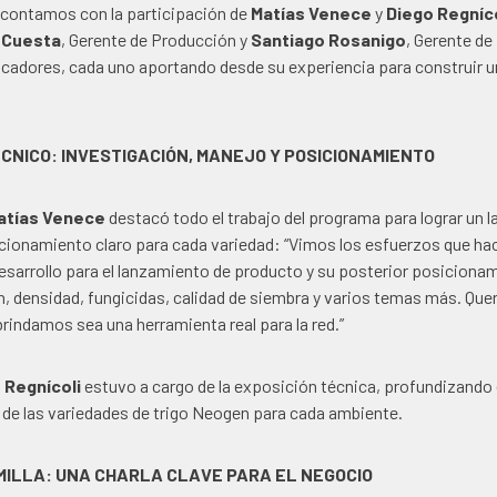
s contamos con la participación de
Matías Venece
y
Diego Regníco
 Cuesta
, Gerente de Producción y
Santiago Rosanigo
,
Gerente de 
licadores, cada uno aportando desde su experiencia para construir 
CNICO: INVESTIGACIÓN, MANEJO Y POSICIONAMIENTO
atías Venece
destacó todo el trabajo del programa para lograr un 
icionamiento claro para cada variedad: “Vimos los esfuerzos que h
esarrollo para el lanzamiento de producto y su posterior posiciona
n, densidad, fungicidas, calidad de siembra y varios temas más. Que
rindamos sea una herramienta real para la red.”
 Regnícoli
estuvo a cargo de la exposición técnica, profundizando 
de las variedades de trigo Neogen para cada ambiente.
MILLA: UNA CHARLA CLAVE PARA EL NEGOCIO