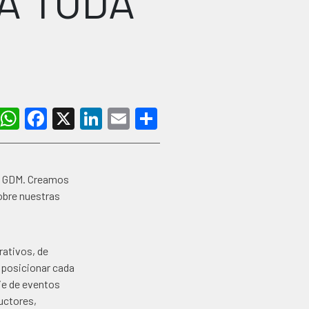
A TODA
WhatsApp
Facebook
X
LinkedIn
Email
Share
ia GDM. Creamos
obre nuestras
rativos, de
a posicionar cada
rie de eventos
uctores,