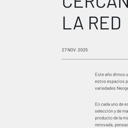
CERCAN
LA RED
27 NOV. 2025
Este año dimos u
estos espacios pa
variedades Neoge
En cada uno de e
selección y de ma
producto de la ma
renovada, pensada