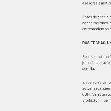
asesores e instit
Antes de abrir l
capacitaciones i
entrenamientos di
DOS FECHAS, U
Realizamos dos C
jornadas estuvie
semilla.
En palabras simp
actualizada, siem
GDM. Ahí están to
productor inform