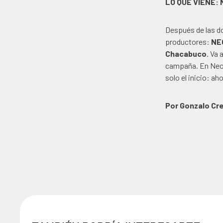
LO QUE VIENE:
Después de las do
productores:
NEO
Chacabuco
. Va 
campaña. En Neog
solo el inicio: a
Por Gonzalo Cr