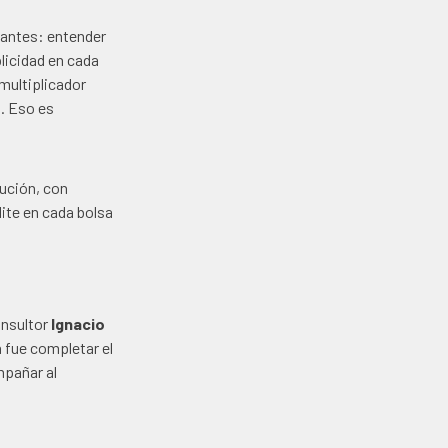
vantes: entender
plicidad en cada
 multiplicador
. Eso es
ución, con
lite en cada bolsa
onsultor
Ignacio
 fue completar el
mpañar al