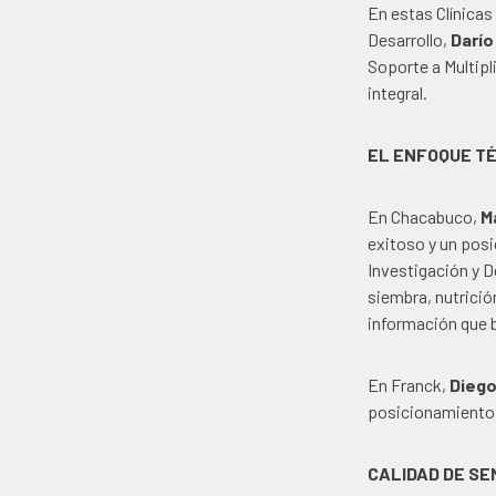
En estas Clínica
Desarrollo,
Darío
Soporte a Multip
integral.
EL ENFOQUE TÉ
En Chacabuco,
M
exitoso y un pos
Investigación y D
siembra, nutrició
información que b
En Franck,
Diego
posicionamiento 
CALIDAD DE SE