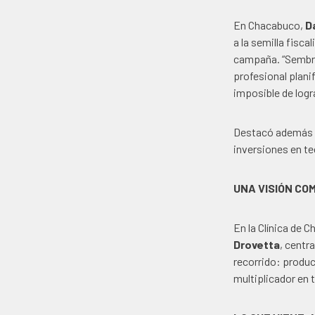
En Chacabuco,
D
a
la semilla fisca
campaña.
“Sembra
profesional plani
imposible de logr
Destacó además l
inversiones en te
UNA VISIÓN CO
En la Clínica de
Drovetta
, centr
recorrido: produc
multiplicador en 